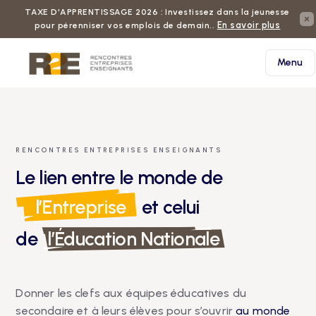
Télécharger notre
TAXE D'APPRENTISSAGE 2026 : Investissez dans la jeunesse
En savoir plus
rapport d'activité
pour pérenniser vos emplois de demain..
Menu
RENCONTRES ENTREPRISES ENSEIGNANTS
Le lien entre le monde de
l’Entreprise
et celui
de
l’Éducation Nationale
Donner les clefs aux équipes éducatives du
secondaire et à leurs élèves pour s’ouvrir
au monde