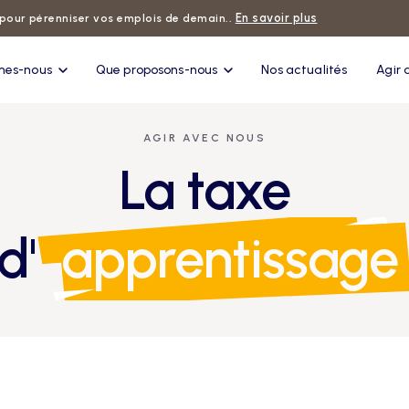
En savoir plus
pour pérenniser vos emplois de demain..
mes-nous
Que proposons-nous
Nos actualités
Agir 
AGIR AVEC NOUS
La taxe
d'
apprentissage