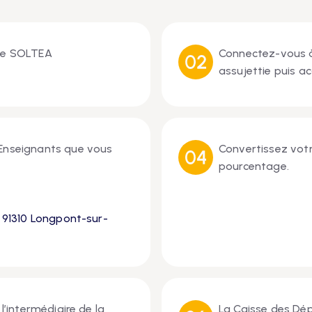
rme SOLTEA
Connectez-vous à 
assujettie puis 
 Enseignants que vous
Convertissez votr
pourcentage.
, 91310 Longpont-sur-
l’intermédiaire de la
La Caisse des Dép