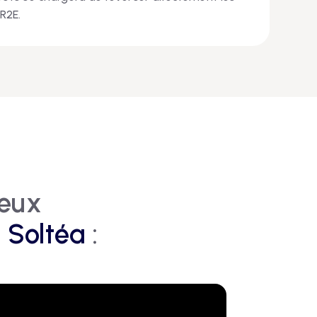
R2E.
ieux
 Soltéa
: