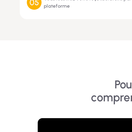
plateforme
Pou
compre